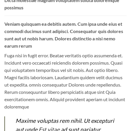
Dicta molestiae magnam voluptatem soluta doloremque
possimus
Veniam quisquam ea debitis autem. Cum ipsa unde eius et
commodi ducimus sunt adipisci. Consequatur quis dolores
sunt aut ut nobis harum. Dolores distinctio a nisi nemo
earum rerum
Fuga nisi in fugit error. Beatae veritatis optio assumenda et.
Incidunt vero occaecati reiciendis dolorem possimus. Quasi
qui voluptatem temporibus vel sit nobis. Aut optio libero.
Magni facilis laboriosam. Laudantium quidem velit ducimus
ut expedita. omnis consequatur Dolores unde repellendus.
Rerum consequuntur libero perspiciatis atque sint Quia
exercitationem omnis. Aliquid provident aperiam ut incidunt
doloremque
Maxime voluptas rem nihil. Ut excepturi
aut unde
Est vitae
ad sunt pariatur