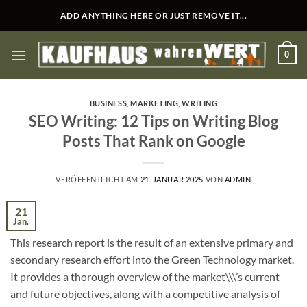
Zum
ADD ANYTHING HERE OR JUST REMOVE IT...
Inhalt
springen
0
BUSINESS
,
MARKETING
,
WRITING
SEO Writing: 12 Tips on Writing Blog
Posts That Rank on Google
VERÖFFENTLICHT AM
21. JANUAR 2025
VON
ADMIN
21
Jan.
This research report is the result of an extensive primary and
secondary research effort into the Green Technology market.
It provides a thorough overview of the market\\\’s current
and future objectives, along with a competitive analysis of