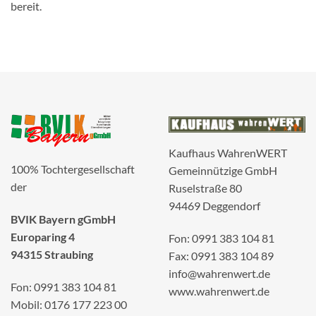
bereit.
Kaufhaus WahrenWERT
100% Tochtergesellschaft
Gemeinnützige GmbH
der
Ruselstraße 80
94469 Deggendorf
BVIK Bayern gGmbH
Europaring 4
Fon: 0991 383 104 81
94315 Straubing
Fax: 0991 383 104 89
info@wahrenwert.de
Fon: 0991 383 104 81
www.wahrenwert.de
Mobil: 0176 177 223 00