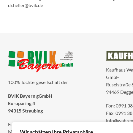
dr.heller@bvik.de
Kaufhaus W
GmbH
100% Tochtergesellschaft der
Ruselstraße 
94469 Degge
BVIK Bayern gGmbH
Europaring 4
Fon: 0991 38
94315 Straubing
Fax: 0991 38
info@wahren
Fon: 0991 383 104 81
www.wahren
Wir schätzen Ihre Privatsphäre
Mobil: 0176 177 223 00