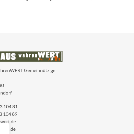
ahrenWERT Gemeinnützige
80
ndorf
3 104 81
3 104 89
wert.de
wert.de