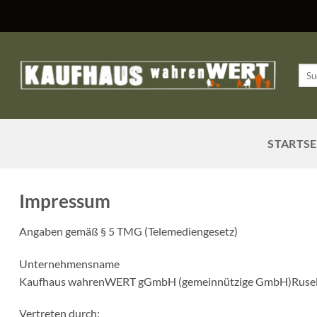
Zum
Inhalt
springen
Such
nach
STARTSE
Impressum
Angaben gemäß § 5 TMG (Telemediengesetz)
Unternehmensname
Kaufhaus wahrenWERT gGmbH (gemeinnützige GmbH)Rusel
Vertreten durch: