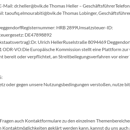
 E-Mail: dr.heller@bvik.de Thomas Heller – GeschäftsführerTelefo
l: taoufiq.elmourabiti@bvik.de Thomas Lobinger, Geschäftsführer
ht DeggendorfRegisternummer: HRB 2899Umsatzsteuer-ID:
steuergesetz: DE47898892
nkstaatsvertrag):Dr. Ulrich HellerRuselstraße 8094469 Deggendor
 1 ODR-VO:Die Europäische Kommission stellt eine Plattform zur O
ht bereit oder verpflichtet, an Streitbeilegungsverfahren vor eine
5:
etz oder gegen unsere Nutzungsbedingungen verstoßen, nutze bitt
te Fragen auch Kontaktformulare zu den einzelnen Themenbereiche
en Kontaktmöglichkeiten geklärt werden kann, kannst du uns auch 