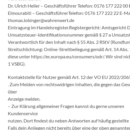
Dr. Ulrich Heller – Geschäftsführer Telefon: 0176 177 222 00
Elmourabiti – GeschäftsführerTelefon: 0176 177 222 22 E-Mai
thomas.lobinger@wahrenwert.de
Eintragung im Handelsregister.Registergericht: Amtsgeric
Umsatzsteuer-Identifikationsnummer gemäß § 27 a Umsatz
Verantwortlich für den Inhalt nach § 55 Abs. 2 RStV (Rundfu
Streitschlichtung: Online-Streitbeilegung gemäß Art. 14 Abs.
diese unter https://ec.europa.eu/consumers/odr/. Wir sind nic
1 VSBG).
Kontaktstelle für Nutzer gemäß Art. 12 der VO EU 2022/206
. Zum Melden von rechtswidrigen Inhalten, die gegen das Ges
über
Anzeige melden.
– Zur Klärung allgemeiner Fragen kannst du gerne unseren
Kundenservice
nutzen. Dort findest du neben Antworten auf häufig gestell
Falls dein Anliegen nicht bereits über eine der oben genannt